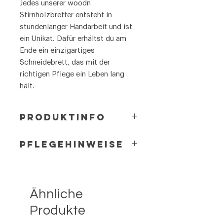
Jedes unserer woodn
Stirnholzbretter entsteht in
stundenlanger Handarbeit und ist
ein Unikat. Dafür erhältst du am
Ende ein einzigartiges
Schneidebrett, das mit der
richtigen Pflege ein Leben lang
hält.
PRODUKTINFO
/ Unikat aus Eiche
PFLEGEHINWEISE
/ mit Saftrille, Griffmulden und
Nicht spülmaschinenfest!
Rutschfüssen
Von Hand abwaschen mit feuchtem
/ Grösse 33,3 x 27,7 x 3,6 cm (L x B
Ähnliche
Lappen und milder Seife.
x H)
Produkte
Nach Gebrauch und Reinigung zum