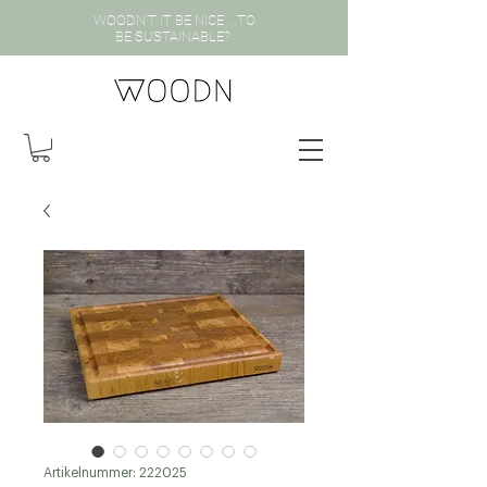
WOODN'T IT BE NICE ...TO
BE SUSTAINABLE?
Artikelnummer: 222025